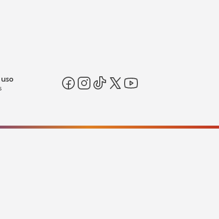
 uso
s