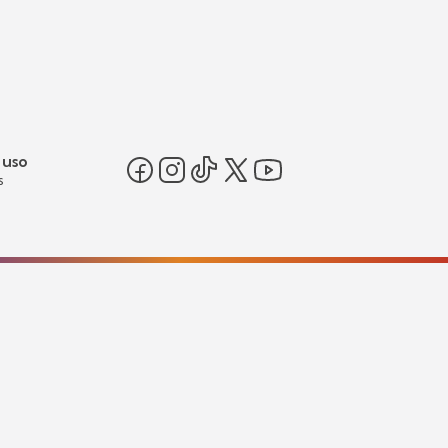
 uso
s