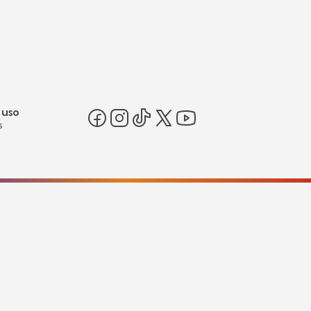
 uso
s