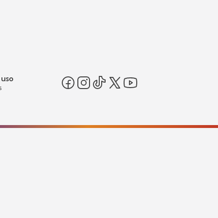
 uso
s