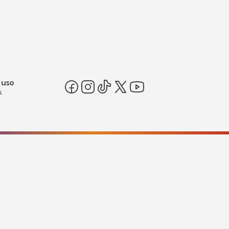
 uso
s