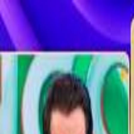
Domingo Legal
•
Vídeos
Famosos da Internet trás cria
Reproduzindo
Famosos da Internet trás criadores que são hits na internet | Doming
Victor Sarro e Rodrigo Capella encaram os desafios do tô liso | Domi