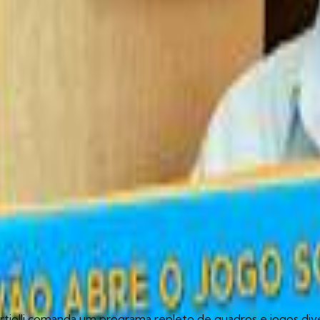
legria" | Domingo Legal (28/06/26)
ngo Legal (28/06/26)
| (28/06/26)
(21/06/26)
o Legal (21/06/26)
mingo Legal (21/06/26)
omingo Legal 14/06/26
tiolli comanda um programa repleto de quadros e jogos dive