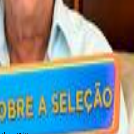
Exibido aos domingos, a
partir das 11h15
rtidos, entre