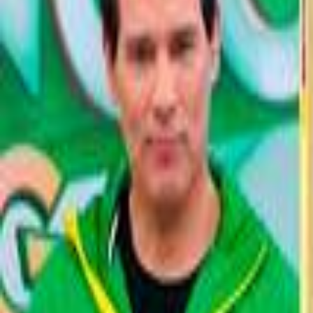
O novo game show do Domingo Legal chegou | Domingo legal (02/08
Time Bake Off Brasil vs Casa dos Artistas no Passa ou Repassa | D
Caroline impressiona ao participar do "Até Onde Você Chega?" | Dom
Mãe e filha encaram o Quem Arrisca Ganha Mais em busca de prêmio
Tô Liso! Celso Portiolli vem do palco para a escada | Domingo Legal 
Time Cela VS Time Lua Blanco vem ao Passa ou Repassa! | Domingo
Mari Fernandez emociona e agita o palco do Domingo Legal (12/07/2
Time Nadine Basttos vs Marcelo Marrom no Passa ou Repassa | Dom
Quem Arrisca Ganha Mais leva irmãos ao limites em busca do prêmio