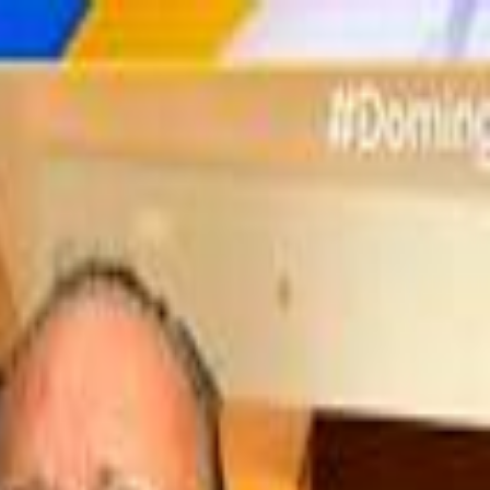
 | Domingo Legal (02/08/26)