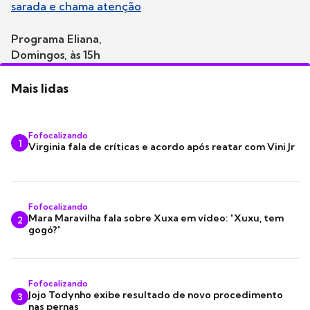
sarada e chama atenção
Programa Eliana,
Domingos, às 15h
Mais lidas
Fofocalizando
1
Virginia fala de críticas e acordo após reatar com Vini Jr
Fofocalizando
Mara Maravilha fala sobre Xuxa em vídeo: "Xuxu, tem
2
gogó?"
Fofocalizando
Jojo Todynho exibe resultado de novo procedimento
3
nas pernas