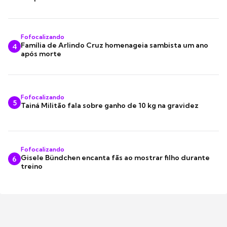
Fofocalizando
Família de Arlindo Cruz homenageia sambista um ano
4
após morte
Fofocalizando
5
Tainá Militão fala sobre ganho de 10 kg na gravidez
Fofocalizando
Gisele Bündchen encanta fãs ao mostrar filho durante
6
treino