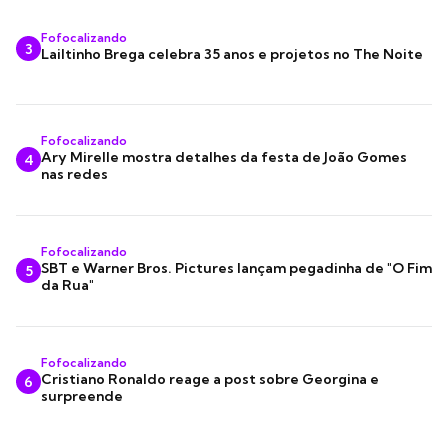
Fofocalizando
3
Lailtinho Brega celebra 35 anos e projetos no The Noite
Fofocalizando
Ary Mirelle mostra detalhes da festa de João Gomes
4
nas redes
Fofocalizando
SBT e Warner Bros. Pictures lançam pegadinha de "O Fim
5
da Rua"
Fofocalizando
Cristiano Ronaldo reage a post sobre Georgina e
6
surpreende