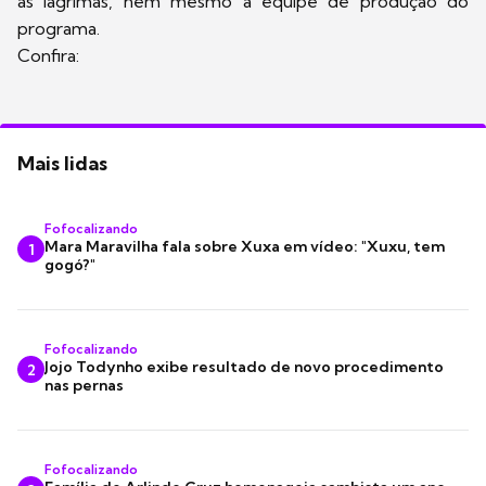
as lágrimas, nem mesmo a equipe de produção do
programa.
Confira:
Mais lidas
Fofocalizando
Mara Maravilha fala sobre Xuxa em vídeo: "Xuxu, tem
1
gogó?"
Fofocalizando
Jojo Todynho exibe resultado de novo procedimento
2
nas pernas
Fofocalizando