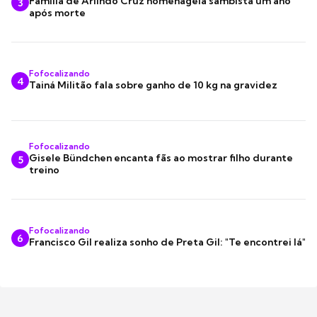
Família de Arlindo Cruz homenageia sambista um ano
3
após morte
Fofocalizando
4
Tainá Militão fala sobre ganho de 10 kg na gravidez
Fofocalizando
Gisele Bündchen encanta fãs ao mostrar filho durante
5
treino
Fofocalizando
6
Francisco Gil realiza sonho de Preta Gil: "Te encontrei lá"