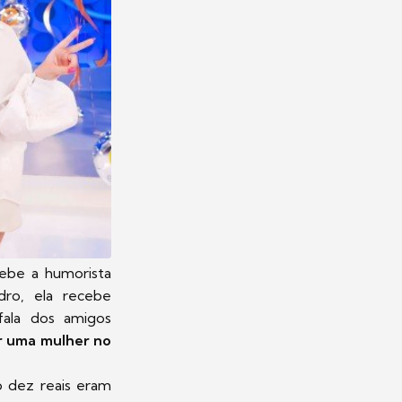
ebe a humorista
dro, ela recebe
fala dos amigos
r uma mulher no
o dez reais eram