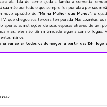
para ela, fala de como ajuda a família e comenta, emoc
r à sua mãe por tudo o que sempre fez por ela e por seu irmã
um novo episódio do
"Minha Mulher que Manda"
, o quad
a TV, que chegou sua terceira temporada. Nas cozinhas, os 
do apenas as instruções de suas esposas através de um po
ainda mais, eles não têm intimidade alguma com o fogão. V
ntos hilários.
ana vai ao ar todos os domingos, a partir das 15h, logo
 Freak