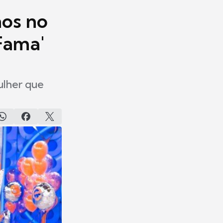
nos no
Fama'
ulher que