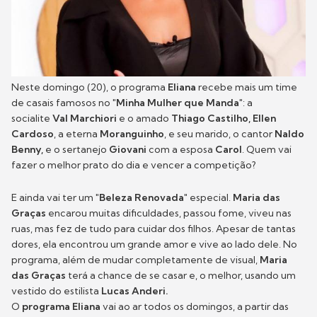
Neste domingo (20), o programa
Eliana
recebe mais um time
de casais famosos no
"Minha Mulher que Manda"
: a
socialite
Val Marchiori
e o amado
Thiago Castilho, Ellen
Cardoso
, a eterna
Moranguinho
, e seu marido, o cantor
Naldo
Benny,
e o sertanejo
Giovani
com a esposa
Carol
. Quem vai
fazer o melhor prato do dia e vencer a competição?
E ainda vai ter um
"Beleza Renovada"
especial.
Maria das
Graças
encarou muitas dificuldades, passou fome, viveu nas
ruas, mas fez de tudo para cuidar dos filhos. Apesar de tantas
dores, ela encontrou um grande amor e vive ao lado dele. No
programa, além de mudar completamente de visual,
Maria
das Graças
terá a chance de se casar e, o melhor, usando um
vestido do estilista
Lucas Anderi.
O
programa Eliana
vai ao ar todos os domingos, a partir das