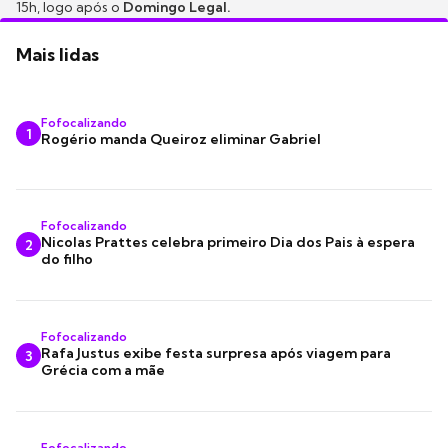
15h, logo após o
Domingo Legal.
Mais lidas
Fofocalizando
1
Rogério manda Queiroz eliminar Gabriel
Fofocalizando
Nicolas Prattes celebra primeiro Dia dos Pais à espera
2
do filho
Fofocalizando
Rafa Justus exibe festa surpresa após viagem para
3
Grécia com a mãe
Fofocalizando