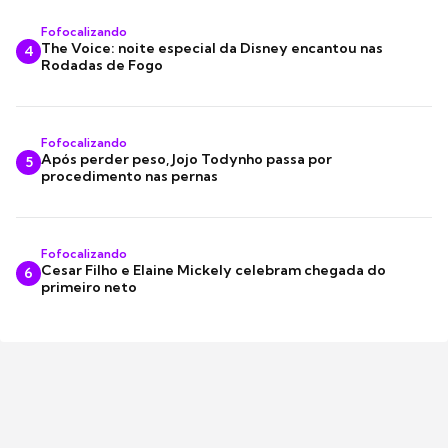
Fofocalizando
The Voice: noite especial da Disney encantou nas
4
Rodadas de Fogo
Fofocalizando
Após perder peso, Jojo Todynho passa por
5
procedimento nas pernas
Fofocalizando
Cesar Filho e Elaine Mickely celebram chegada do
6
primeiro neto