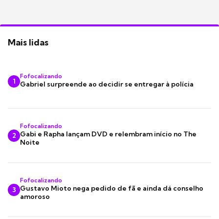
Mais lidas
Fofocalizando
1
Gabriel surpreende ao decidir se entregar à polícia
Fofocalizando
Gabi e Rapha lançam DVD e relembram início no The
2
Noite
Fofocalizando
Gustavo Mioto nega pedido de fã e ainda dá conselho
3
amoroso