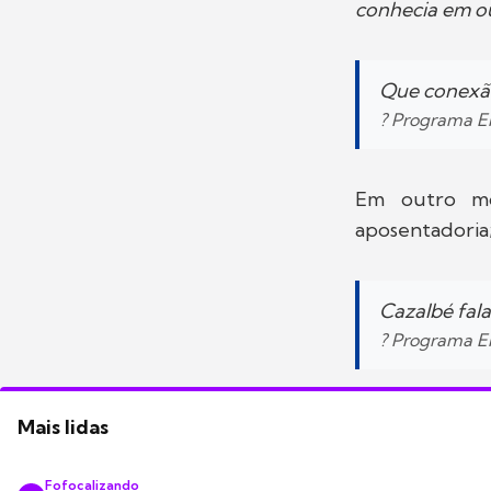
conhecia em ou
Que conexão
? Programa E
Em outro mo
aposentadoria;
Cazalbé fal
? Programa E
Mais lidas
Fofocalizando