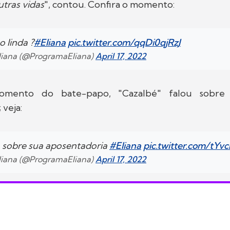
tras vidas
", contou. Confira o momento:
 linda ?
#Eliana
pic.twitter.com/qqDi0qjRzJ
liana (@ProgramaEliana)
April 17, 2022
mento do bate-papo, "Cazalbé" falou sobre 
 veja:
a sobre sua aposentadoria
#Eliana
pic.twitter.com/tY
liana (@ProgramaEliana)
April 17, 2022