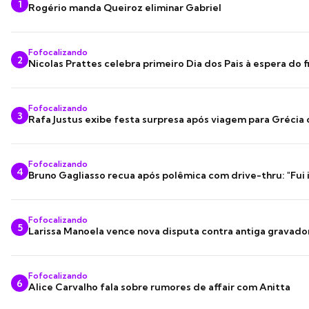
1
Rogério manda Queiroz eliminar Gabriel
Fofocalizando
2
Nicolas Prattes celebra primeiro Dia dos Pais à espera do f
Fofocalizando
3
Rafa Justus exibe festa surpresa após viagem para Grécia
Fofocalizando
4
Bruno Gagliasso recua após polêmica com drive-thru: "Fui
Fofocalizando
5
Larissa Manoela vence nova disputa contra antiga gravado
Fofocalizando
6
Alice Carvalho fala sobre rumores de affair com Anitta