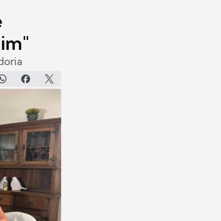
e
mim"
doria