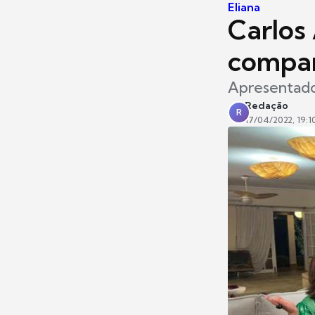
Eliana
Carlos
compan
Apresentado
Redação
R
17/04/2022, 19:1