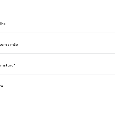
ilho
 com a mãe
 imaturo"
ra