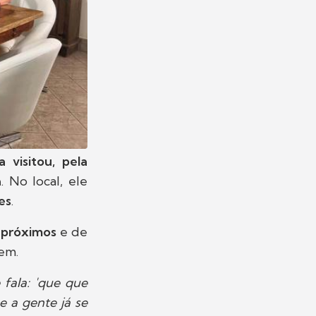
a visitou, pela
a
. No local, ele
es
.
 próximos
e de
em.
 fala: 'que que
e a gente já se