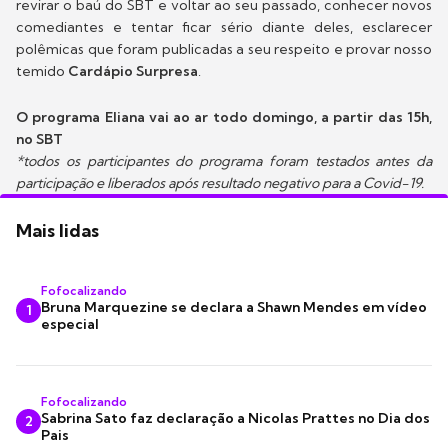
revirar o baú do SBT e voltar ao seu passado, conhecer novos
comediantes e tentar ficar sério diante deles, esclarecer
polêmicas que foram publicadas a seu respeito e provar nosso
temido
Cardápio Surpresa
.
O programa Eliana vai ao ar todo domingo, a partir das 15h,
no SBT
*todos os participantes do programa foram testados antes da
participação e liberados após resultado negativo para a Covid-19.
Mais lidas
Fofocalizando
Bruna Marquezine se declara a Shawn Mendes em vídeo
1
especial
Fofocalizando
Sabrina Sato faz declaração a Nicolas Prattes no Dia dos
2
Pais