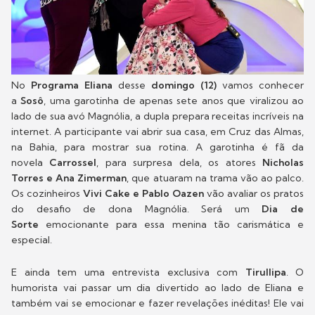
No
Programa Eliana
desse
domingo (12)
vamos conhecer
a
Sosô
, uma garotinha de apenas sete anos que viralizou ao
lado de sua avó Magnólia, a dupla prepara receitas incríveis na
internet. A participante vai abrir sua casa, em Cruz das Almas,
na Bahia, para mostrar sua rotina. A garotinha é fã da
novela
Carrossel
, para surpresa dela, os atores
Nicholas
Torres e Ana Zimerman
, que atuaram na trama vão ao palco.
Os cozinheiros
Vivi Cake e Pablo Oazen
vão avaliar os pratos
do desafio de dona Magnólia. Será um
Dia de
Sorte
emocionante para essa menina tão carismática e
especial.
E ainda tem uma entrevista exclusiva com
Tirullipa
. O
humorista vai passar um dia divertido ao lado de Eliana e
também vai se emocionar e fazer revelações inéditas! Ele vai