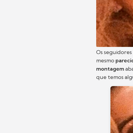
Os seguidores
mesmo
pareci
montagem
aba
que temos algu