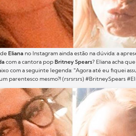
 de
Eliana
no Instagram ainda estão na dúvida: a apre
da
com a cantora pop
Britney Spears
? Eliana acha que
ixo com a seguinte legenda: "Agora até eu fiquei ass
m parentesco mesmo?! (rsrsrsrs) #BritneySpears #Eli