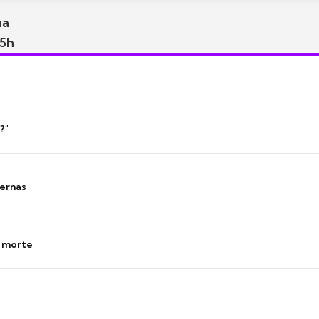
na
15h
?"
ernas
s morte