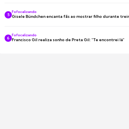
Fofocalizando
5
Gisele Bündchen encanta fãs ao mostrar filho durante trei
Fofocalizando
6
Francisco Gil realiza sonho de Preta Gil: "Te encontrei lá"