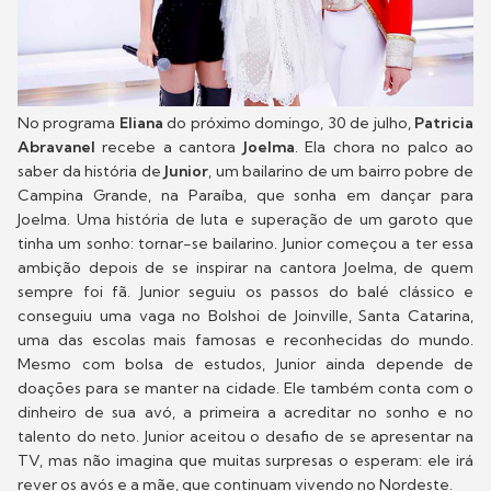
No programa
Eliana
do próximo domingo, 30 de julho,
Patricia
Abravanel
recebe a cantora
Joelma
. Ela chora no palco ao
saber da história de
Junior
, um bailarino de um bairro pobre de
Campina Grande, na Paraíba, que sonha em dançar para
Joelma. Uma história de luta e superação de um garoto que
tinha um sonho: tornar-se bailarino. Junior começou a ter essa
ambição depois de se inspirar na cantora Joelma, de quem
sempre foi fã. Junior seguiu os passos do balé clássico e
conseguiu uma vaga no Bolshoi de Joinville, Santa Catarina,
uma das escolas mais famosas e reconhecidas do mundo.
Mesmo com bolsa de estudos, Junior ainda depende de
doações para se manter na cidade. Ele também conta com o
dinheiro de sua avó, a primeira a acreditar no sonho e no
talento do neto. Junior aceitou o desafio de se apresentar na
TV, mas não imagina que muitas surpresas o esperam: ele irá
rever os avós e a mãe, que continuam vivendo no Nordeste.