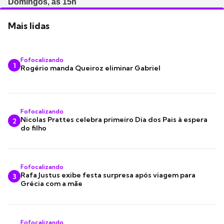
Domingos, às 15h
Mais lidas
Fofocalizando
1
Rogério manda Queiroz eliminar Gabriel
Fofocalizando
Nicolas Prattes celebra primeiro Dia dos Pais à espera
2
do filho
Fofocalizando
Rafa Justus exibe festa surpresa após viagem para
3
Grécia com a mãe
Fofocalizando