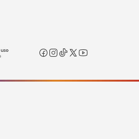
 uso
s