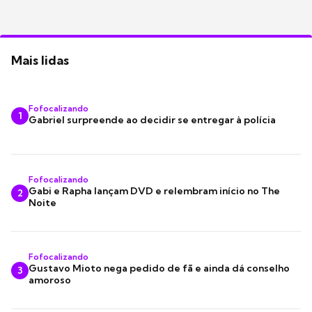
Mais lidas
Fofocalizando
1
Gabriel surpreende ao decidir se entregar à polícia
Fofocalizando
Gabi e Rapha lançam DVD e relembram início no The
2
Noite
Fofocalizando
Gustavo Mioto nega pedido de fã e ainda dá conselho
3
amoroso