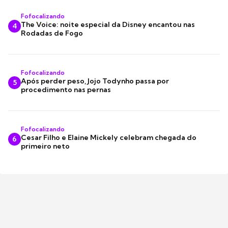
Fofocalizando
The Voice: noite especial da Disney encantou nas
4
Rodadas de Fogo
Fofocalizando
Após perder peso, Jojo Todynho passa por
5
procedimento nas pernas
Fofocalizando
Cesar Filho e Elaine Mickely celebram chegada do
6
primeiro neto