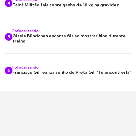
4
Tainá Militão fala sobre ganho de 10 kg na gravidez
Fofocalizando
Gisele Bündchen encanta fãs ao mostrar filho durante
5
treino
Fofocalizando
6
Francisco Gil realiza sonho de Preta Gil: "Te encontrei lá"