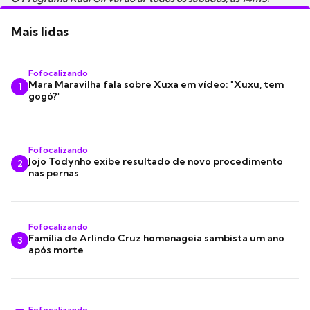
Mais lidas
Fofocalizando
Mara Maravilha fala sobre Xuxa em vídeo: "Xuxu, tem
1
gogó?"
Fofocalizando
Jojo Todynho exibe resultado de novo procedimento
2
nas pernas
Fofocalizando
Família de Arlindo Cruz homenageia sambista um ano
3
após morte
Fofocalizando