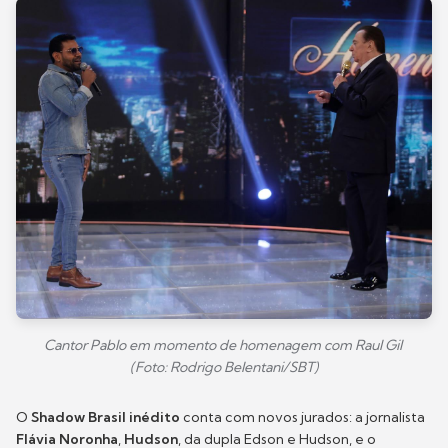
Cantor Pablo em momento de homenagem com Raul Gil
(Foto: Rodrigo Belentani/SBT)
O
Shadow Brasil inédito
conta com novos jurados: a jornalista
Flávia Noronha
,
Hudson
, da dupla Edson e Hudson, e o