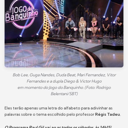
Bob Lee, Guga Nandes, Duda Beat, Mari Fernandez, Vitor
Fernandes e a dupla Diego & Victor Hugo
em momento do Jogo do Banquinho. (Foto: Rodrigo
Belentani/SBT)
Eles terão apenas uma letra do alfabeto para adivinhar as
palavras sobre o tema escolhido pelo professor
Régis Tadeu
.
O Programa Raul Gil vai ao ar todos os sábados, às 14h15!