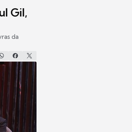
l Gil,
vras da