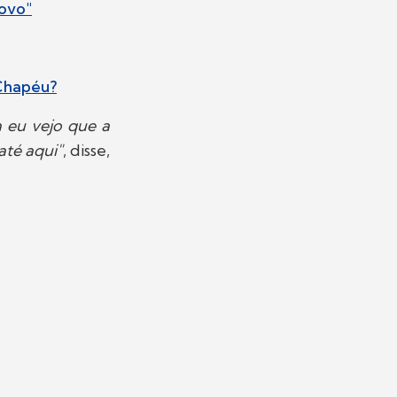
novo"
 Chapéu?
a eu vejo que a
até aqui"
, disse,