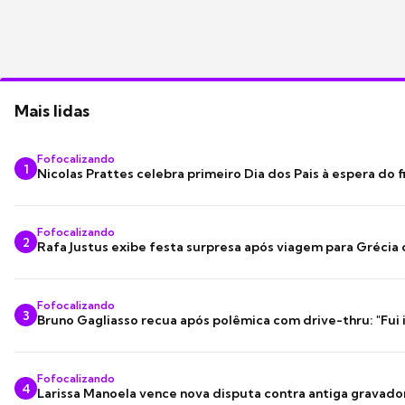
Mais lidas
Fofocalizando
1
Nicolas Prattes celebra primeiro Dia dos Pais à espera do f
Fofocalizando
2
Rafa Justus exibe festa surpresa após viagem para Grécia
Fofocalizando
3
Bruno Gagliasso recua após polêmica com drive-thru: "Fui
Fofocalizando
4
Larissa Manoela vence nova disputa contra antiga gravado