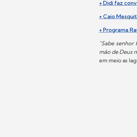
+ Didi faz con
+ Caio Mesquit
+ Programa Rau
"Sabe senhor R
mão de Deus me
em meio as lag