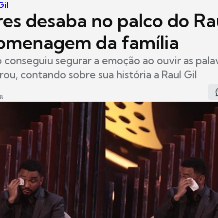
Gil
res desaba no palco do Rau
omenagem da família
 conseguiu segurar a emoção ao ouvir as pala
rou, contando sobre sua história a Raul Gil
58