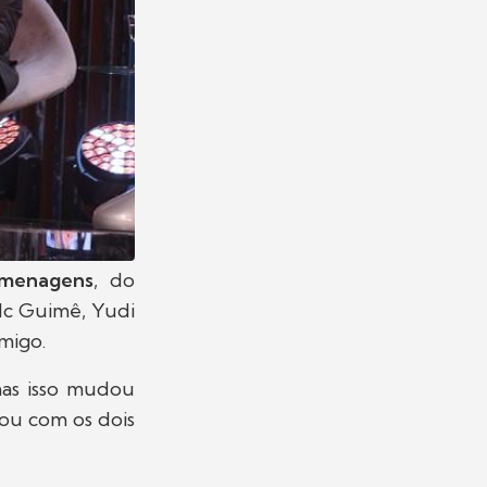
menagens
, do
Mc Guimê, Yudi
amigo.
mas isso mudou
ou com os dois