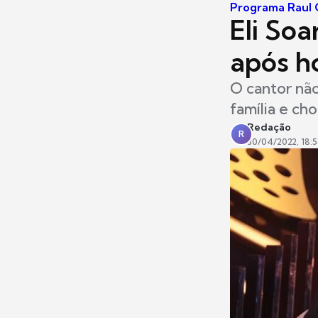
Programa Raul 
Eli Soa
após h
O cantor não
família e cho
Redação
R
30/04/2022, 18: