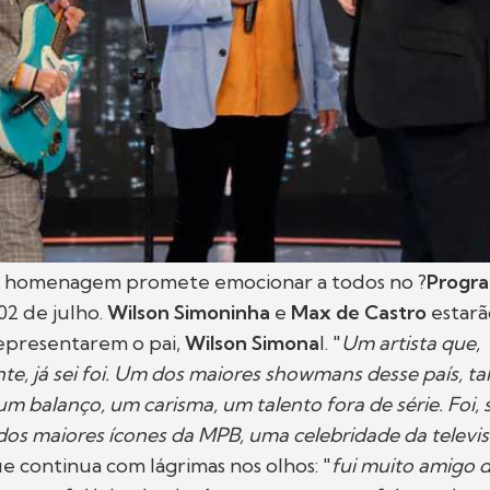
 homenagem promete emocionar a todos no ?
Progra
02 de julho.
Wilson Simoninha
e
Max de Castro
estarã
representarem o pai,
Wilson Simona
l. "
Um artista que,
e, já sei foi. Um dos maiores showmans desse país, ta
m balanço, um carisma, um talento fora de série. Foi,
s maiores ícones da MPB, uma celebridade da televis
ue continua com lágrimas nos olhos: "
fui muito amigo 