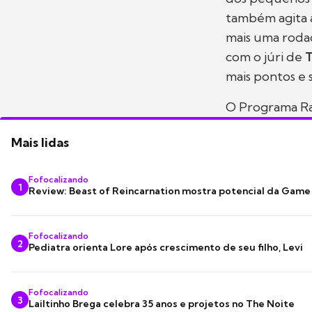
também agita a
mais uma rodad
com o júri de
T
mais pontos e
O Programa Raul
Mais lidas
Fofocalizando
1
Review: Beast of Reincarnation mostra potencial da Game
Fofocalizando
2
Pediatra orienta Lore após crescimento de seu filho, Levi
Fofocalizando
3
Lailtinho Brega celebra 35 anos e projetos no The Noite