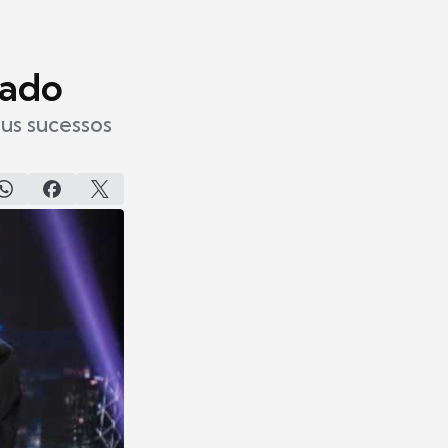
o
bado
us sucessos