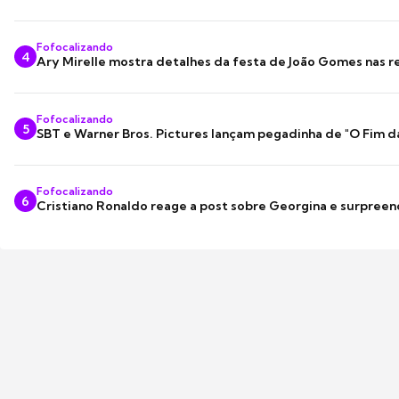
Fofocalizando
4
Ary Mirelle mostra detalhes da festa de João Gomes nas r
Fofocalizando
5
SBT e Warner Bros. Pictures lançam pegadinha de "O Fim d
Fofocalizando
6
Cristiano Ronaldo reage a post sobre Georgina e surpree