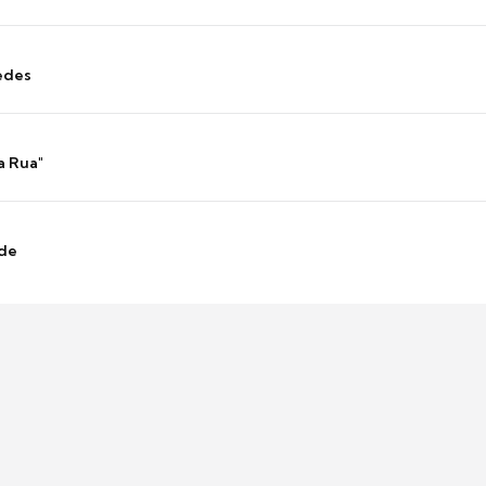
edes
a Rua"
nde