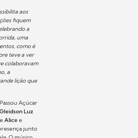
sibilita aos
nções fiquem
celebrando a
orrida, uma
mentos, como é
pre teve a ver
que colaboravam
o, a
rande lição que
 Passou Açúcar
Gleidson Luz
 e
Alice
e
presença junto
le. O músico