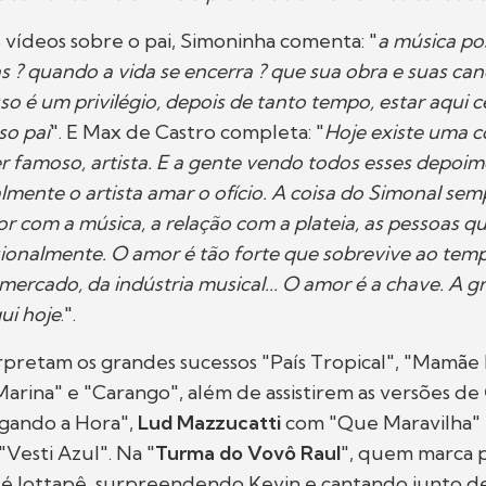
vídeos sobre o pai, Simoninha comenta: "
a música pos
as ? quando a vida se encerra ? que sua obra e suas ca
so é um privilégio, depois de tanto tempo, estar aqui 
so pai
". E Max de Castro completa: "
Hoje existe uma c
er famoso, artista. E a gente vendo todos esses depoi
lmente o artista amar o ofício. A coisa do Simonal sem
or com a música, a relação com a plateia, as pessoas 
sionalmente. O amor é tão forte que sobrevive ao temp
mercado, da indústria musical... O amor é a chave. A g
ui hoje
.".
rpretam os grandes sucessos "País Tropical", "Mamãe
arina" e "Carango", além de assistirem as versões de
gando a Hora",
Lud Mazzucatti
com "Que Maravilha"
Vesti Azul". Na "
Turma do Vovô Raul
", quem marca 
é Jottapê, surpreendendo Kevin e cantando junto de