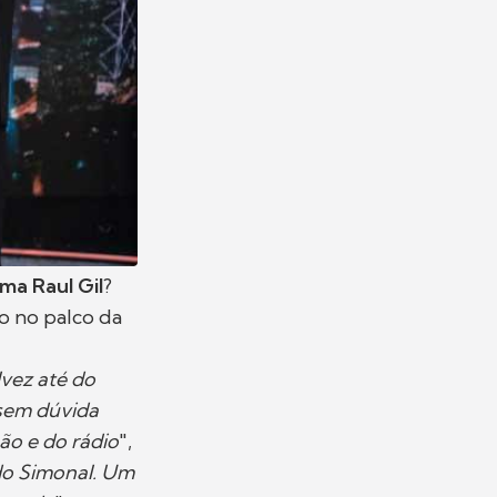
ma Raul Gil
?
o no palco da
lvez até do
 sem dúvida
ão e do rádio
",
do Simonal. Um