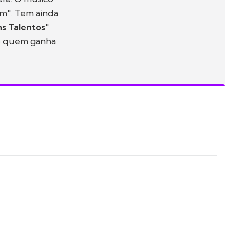
em". Tem ainda
ns Talentos
"
do quem ganha
!