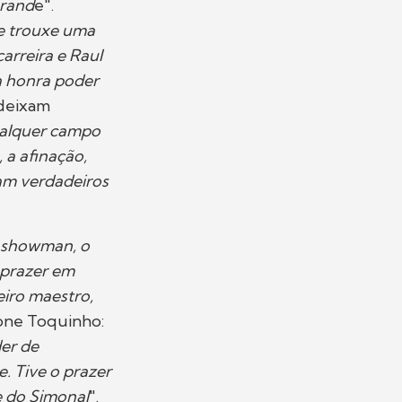
grand
e".
re trouxe uma
arreira e Raul
a honra poder
 deixam
alquer campo
, a afinação,
am verdadeiros
 showman, o
o prazer em
eiro maestro,
ícone Toquinho:
der de
. Tive o prazer
de do Simonal
".