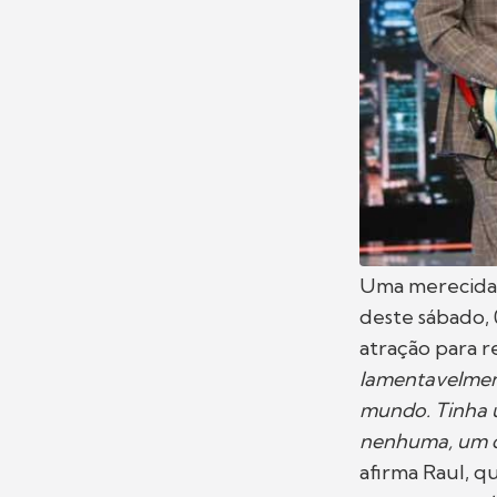
Uma merecida
deste sábado, 
atração para 
lamentavelment
mundo. Tinha u
nenhuma, um do
afirma Raul, q