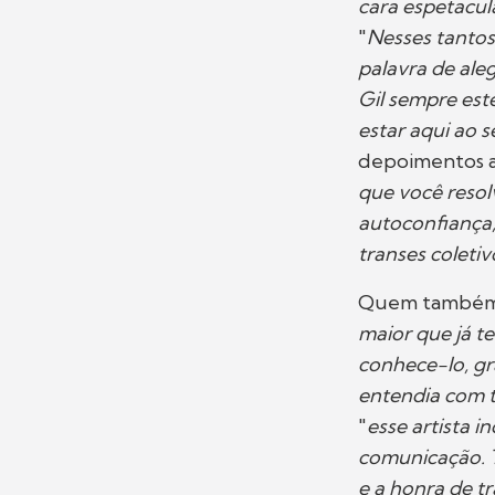
cara espetacula
"
Nesses tantos
palavra de aleg
Gil sempre est
estar aqui ao s
depoimentos ao 
que você resolv
autoconfiança
transes coleti
Quem também m
maior que já te
conhece-lo, gr
entendia com t
"
esse artista i
comunicação. T
e a honra de tr