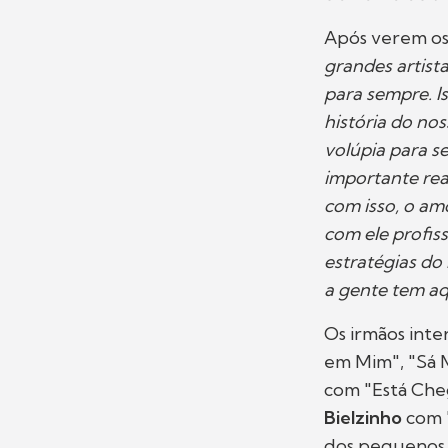
Após verem os 
grandes artist
para sempre. Is
história do nos
volúpia para s
importante rea
com isso, o am
com ele profis
estratégias do 
a gente tem aq
Os irmãos inte
em Mim", "Sá M
com "Está Che
Bielzinho
com "
dos pequenos 