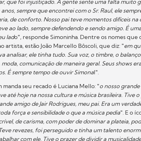
r, que foi injustiçado. A gente sente uma falta muito 
 anos, sempre que encontrei com o Sr. Raul, ele semp
ria, de conforto. Nosso pai teve momentos difíceis na c
eve ao lado, sempre defendendo e sendo amigo. É um
eu lad
o", responde Simoninha. Dentre os nomes que
artista, estão João Marcello Bôscoli, que diz: "
em qu
a analisar, ele tinha tudo. Sua voz, o timbre, o balanço
, moda, comunicação de maneira geral. Seus shows er
vos. É sempre tempo de ouvir Simona
l".
anda seu recado é Luciana Mello: "
o nosso grande
ve até hoje na nossa cultura e música brasileira. Tive 
ande amigo de Jair Rodrigues, meu pai. Era um verdad
oda força e sensibilidade o que a música pedia
". E o 
ncrível, de carisma, com poder de dominar a plateia, po
eve revezes, foi perseguido e tinha um talento enorme
abalhar com ele. Tive o prazer de dividir a musicalida