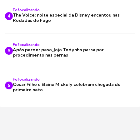
Fofocalizando
The Voice: noite especial da Disney encantou nas
4
Rodadas de Fogo
Fofocalizando
Após perder peso, Jojo Todynho passa por
5
procedimento nas pernas
Fofocalizando
Cesar Filho e Elaine Mickely celebram chegada do
6
primeiro neto