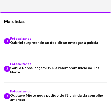
Mais lidas
Fofocalizando
1
Gabriel surpreende ao decidir se entregar à polícia
Fofocalizando
Gabi e Rapha lançam DVD e relembram início no The
2
Noite
Fofocalizando
Gustavo Mioto nega pedido de fã e ainda dá conselho
3
amoroso