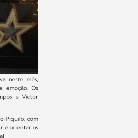
va neste mês,
de emoção. Os
ampos e Victor
go Piquilo, com
ar e orientar os
al.