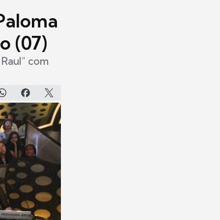
 Paloma
o (07)
 Raul" com