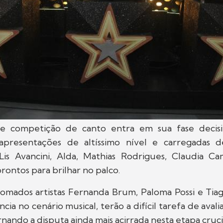
e competição de canto entra em sua fase decisi
presentações de altíssimo nível e carregadas 
 Lis Avancini, Alda, Mathias Rodrigues, Claudia C
rontos para brilhar no palco.
nomados artistas Fernanda Brum, Paloma Possi e Tia
ia no cenário musical, terão a difícil tarefa de avali
rnando a disputa ainda mais acirrada nesta etapa cruci