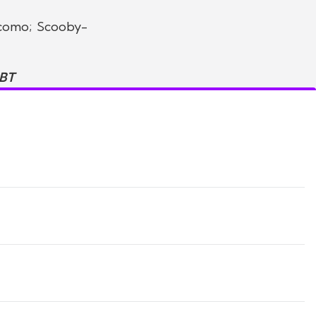
s como; Scooby-
SBT