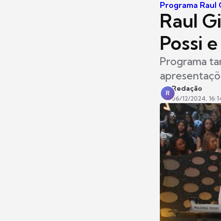
Programa Raul 
Raul G
Possi e
Programa ta
apresentaçõe
Redação
R
06/12/2024, 16:1