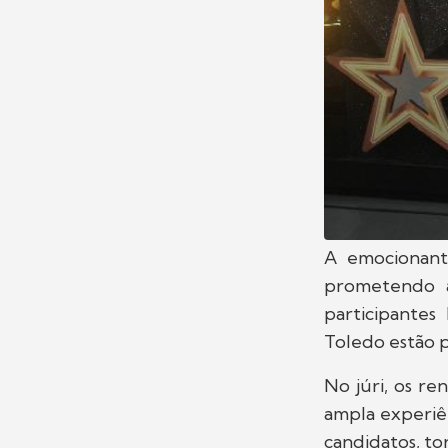
A emocionant
prometendo a
participantes
Toledo estão p
No júri, os re
ampla experiênc
candidatos, to