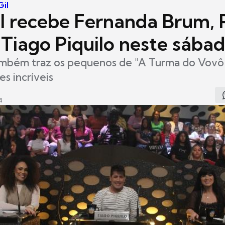
Gil
il recebe Fernanda Brum,
 Tiago Piquilo neste sábad
mbém traz os pequenos de "A Turma do Vovô
s incríveis
4