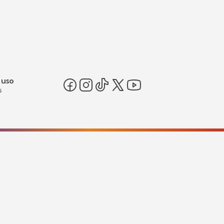
 uso
s