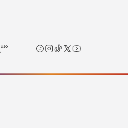
 uso
s