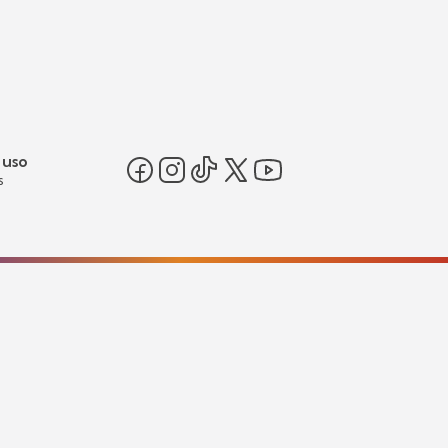
 uso
s