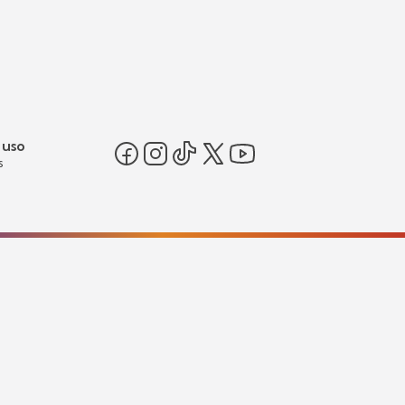
 uso
s