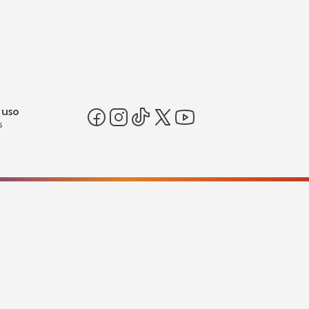
 uso
s