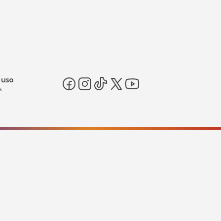
 uso
s