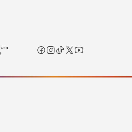
 uso
s