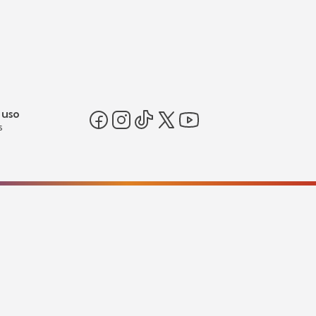
 uso
s