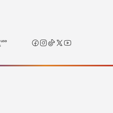
 uso
s