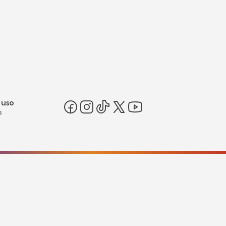
 uso
s