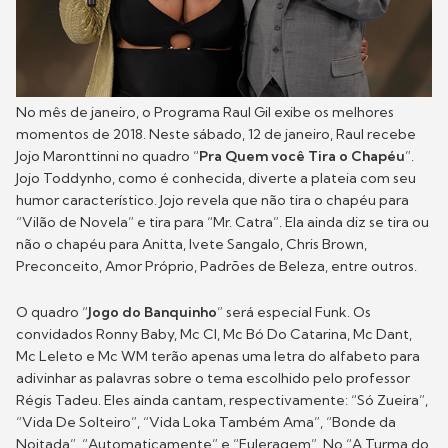
No mês de janeiro, o Programa Raul Gil exibe os melhores
momentos de 2018. Neste sábado, 12 de janeiro, Raul recebe
Jojo Maronttinni no quadro “
Pra Quem você Tira o Chapéu
”.
Jojo Toddynho, como é conhecida, diverte a plateia com seu
humor característico. Jojo revela que não tira o chapéu para
“Vilão de Novela” e tira para “Mr. Catra”. Ela ainda diz se tira ou
não o chapéu para Anitta, Ivete Sangalo, Chris Brown,
Preconceito, Amor Próprio, Padrões de Beleza, entre outros.
O quadro “
Jogo do Banquinho
” será especial Funk. Os
convidados Ronny Baby, Mc Cl, Mc Bó Do Catarina, Mc Dant,
Mc Leleto e Mc WM terão apenas uma letra do alfabeto para
adivinhar as palavras sobre o tema escolhido pelo professor
Régis Tadeu. Eles ainda cantam, respectivamente: “Só Zueira”,
“Vida De Solteiro”, “Vida Loka Também Ama”, “Bonde da
Noitada”, “Automaticamente” e “Fuleragem”. No “A Turma do