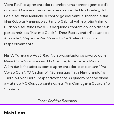
Vovô Raul”, o apresentador relembra uma homenagem de dia
dos pais. O apresentador recebe o cover de Elvis Presley, Bob
Lee e seu filho Mauricio; o cantor gospel Samuel Mariano e sua
filha Rebeka Mariano; o sertanejo Gabriel Valim e João Valim e
Hudson e seu filho David. Os pequenos cantam ao lado de seus
pais as músicas “Kiss me Quick”, “Deus Escrevendo/Reatando a
Amizade”, “Papel de Pão/Piradinha” e “Galera Coração”,
respectivamente.
Na “
A Turma do Vovô Raul
”, o apresentador se diverte com
Maria Clara Mascarenhas, Elis Cristine, Alice Leite e Miguel.
Além das brincadeiras com o apresentador, eles cantam “Pra
Ver se Cola”, “O Caderno”, “Sonhei que Tava Namorando” e
“Beija ou Não Beija” respectivamente. O quadro recebe ainda
a visita de MC Gui, que canta os hits “Vai Começar a Ousadia” e
“Só Vem”.
Fotos: Rodrigo Belentani
Mais lidas