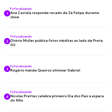
Fofocalizando
Ana Castela responde recado de Zé Felipe durante
1
show
Fofocalizando
Otávio Muller publica fotos inéditas ao lado de Preta
2
Gil
Fofocalizando
3
Rogério manda Queiroz eliminar Gabriel
Fofocalizando
Nicolas Prattes celebra primeiro Dia dos Pais à espera
4
do filho