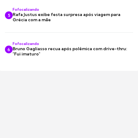
Fofocalizando
Rafa Justus exibe festa surpresa após viagem para
5
Grécia com a mãe
Fofocalizando
Bruno Gagliasso recua após polêmica com drive-thru:
6
"Fui imaturo"