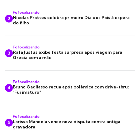
Fofocalizando
Nicolas Prattes celebra primeiro Dia dos Pais à espera
2
do filho
Fofocalizando
Rafa Justus exibe festa surpresa após viagem para
3
Grécia com a mãe
Fofocalizando
Bruno Gagliasso recua após polêmica com drive-thru:
4
"Fui imaturo"
Fofocalizando
Larissa Manoela vence nova disputa contra antiga
5
gravadora