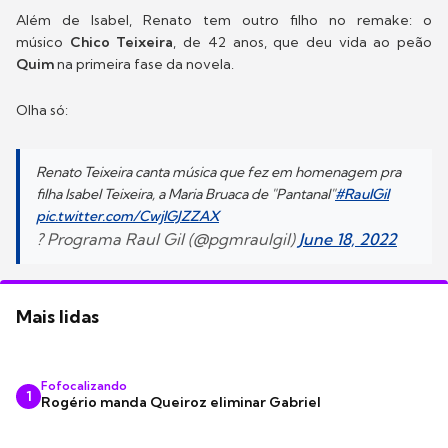
Além de Isabel, Renato tem outro filho no remake: o
músico
Chico Teixeira
, de 42 anos, que deu vida ao peão
Quim
na primeira fase da novela.
Olha só:
Renato Teixeira canta música que fez em homenagem pra
filha Isabel Teixeira, a Maria Bruaca de "Pantanal"
#RaulGil
pic.twitter.com/CwjIGJZZAX
? Programa Raul Gil (@pgmraulgil)
June 18, 2022
Mais lidas
Fofocalizando
1
Rogério manda Queiroz eliminar Gabriel