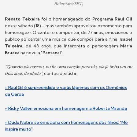
Belentani/SBT)
Renato Teixeira
foi o homenageado do
Programa Raul Gil
deste sábado (18) - mas também aproveitou o momento para
homenagear. O cantor e compositor, de 77 anos, emocionou o
público ao cantar uma música que compôs para a filha,
Isabel
Teixeira
, de 48 anos, que interpreta a personagem
Maria
Bruaca
na novela
"Pantanal"
.
"Quando ela nasceu, eu fiz uma canção para ela, ela já tinha um ou
dois anos de idade"
, contou o artista.
+ Raul Gil é surpreendido e vai às lágrimas com os Demônios
da Garoa
+ Ricky Vallen emociona em homenagem a Roberta Miranda
+ Dudu Nobre se emociona com homenagens dos filhos: "Me
inspira muito"