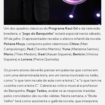
Um dos quadros clássicos do
Programa Raul Gil
e da televisão
brasileira, o "
Jogo do Banquinho
" estará especial neste sábado,
09 de julho. O apresentador recebe o elenco infantil da novela
Poliana Moça
, composto pelos talentosos
Chloe
(Mari
Campolongo),
Ped
(Tavinho Martins),
Yuna
(Marianna Santos),
Mario
(Théo Medon),
Gael
(Kauan Siqueira),
Benício
(Vinícius
Siqueira) e
Lorena
(Pietra Quintela).
Os jovens atores deverão pensar em palavras que comecem
com uma determinada letra, em um tema mostrado no telão,
como "o que tem na sala de aula com a letra L" e "o que tem na
cozinha com a letra C". Caberá ao crítico musical e professor
do Banquinho,
Regis Tadeu
, avaliar se as respostas trazidas
pelos convidados são ou não válidas. Nesta semana, o "Bode
Velho" terá como assistente o galã da novela, que interpreta