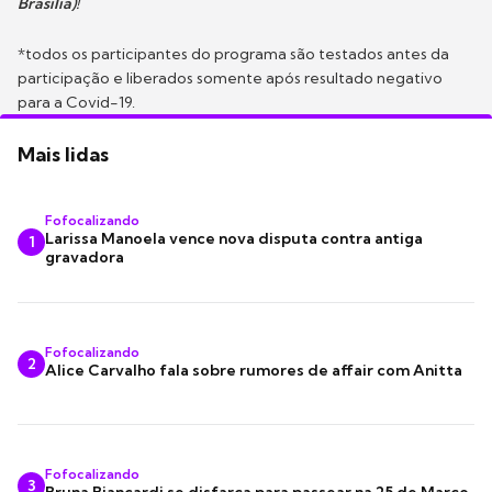
Brasília)!
*todos os participantes do programa são testados antes da
participação e liberados somente após resultado negativo
para a Covid-19.
Mais lidas
Fofocalizando
Larissa Manoela vence nova disputa contra antiga
1
gravadora
Fofocalizando
2
Alice Carvalho fala sobre rumores de affair com Anitta
Fofocalizando
3
Bruna Biancardi se disfarça para passear na 25 de Março