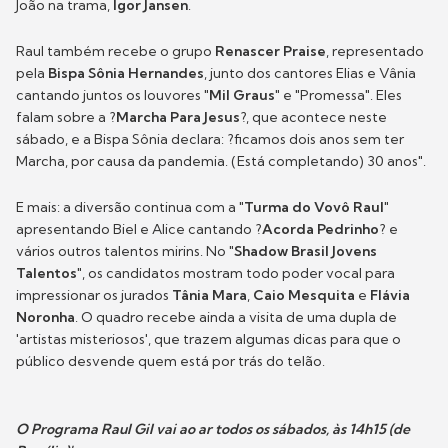
João na trama,
Igor Jansen
.
Raul também recebe o grupo
Renascer Praise
, representado
pela
Bispa Sônia Hernandes
, junto dos cantores Elias e Vânia
cantando juntos os louvores "
Mil Graus
" e "Promessa". Eles
falam sobre a ?
Marcha Para Jesus
?, que acontece neste
sábado, e a Bispa Sônia declara: ?ficamos dois anos sem ter
Marcha, por causa da pandemia. (Está completando) 30 anos".
E mais: a diversão continua com a "
Turma do Vovô Raul
"
apresentando Biel e Alice cantando ?
Acorda Pedrinho
? e
vários outros talentos mirins. No "
Shadow Brasil Jovens
Talentos
", os candidatos mostram todo poder vocal para
impressionar os jurados
Tânia Mara
,
Caio Mesquita
e
Flávia
Noronha
. O quadro recebe ainda a visita de uma dupla de
'artistas misteriosos', que trazem algumas dicas para que o
público desvende quem está por trás do telão.
O Programa Raul Gil vai ao ar todos os sábados, às 14h15 (de