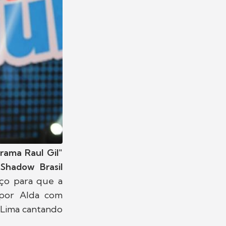
rama Raul Gil
"
"
Shadow Brasil
aço para que a
a por Alda com
 Lima cantando