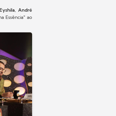
Eyshila
,
André
a Essência" ao