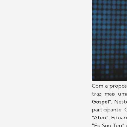
Com a propost
traz mais um
Gospel
". Nes
participante 
"Ateu", Eduar
"Eu Sou Teu" 