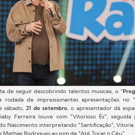
a de seguir descobrindo talentos musicais, o "
Prog
a rodada de impressionantes apresentações no 
te sábado,
21 de setembro
, o apresentador dá esp
Gaby Ferreira louve com "Vitorioso És", seguid
do Nascimento interpretando "Santificação", Vitoria
e Mathias Rodrigues ao som de "Até Tocar o Céu".