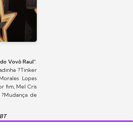
do Vovô Raul
".
adinha ?Tinker
Morales Lopes
r fim, Mel Cris
e ?Mudança de
SBT