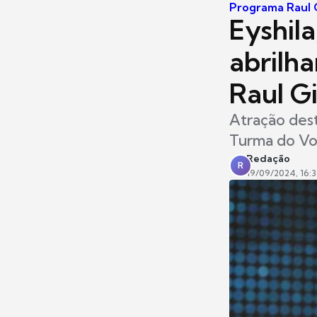
Programa Raul 
Eyshil
abrilh
Raul Gi
Atração des
Turma do Vo
Redação
R
19/09/2024, 16: