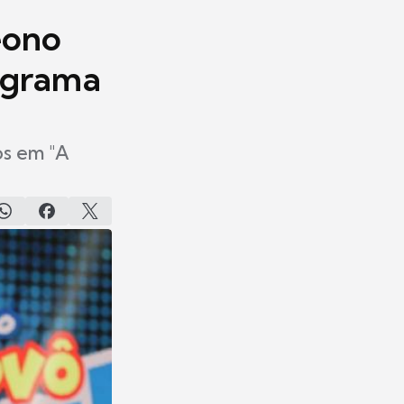
eono
rograma
os em "A