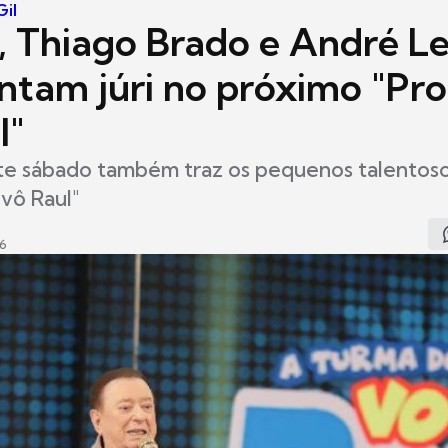
Gil
a, Thiago Brado e André L
antam júri no próximo "P
l"
te sábado também traz os pequenos talentos
vô Raul"
36