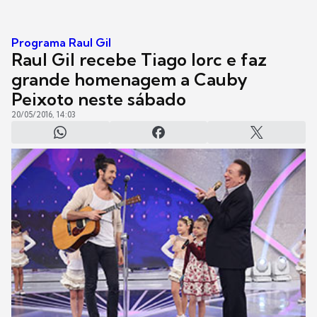
Programa Raul Gil
Raul Gil recebe Tiago Iorc e faz
grande homenagem a Cauby
Peixoto neste sábado
20/05/2016, 14:03