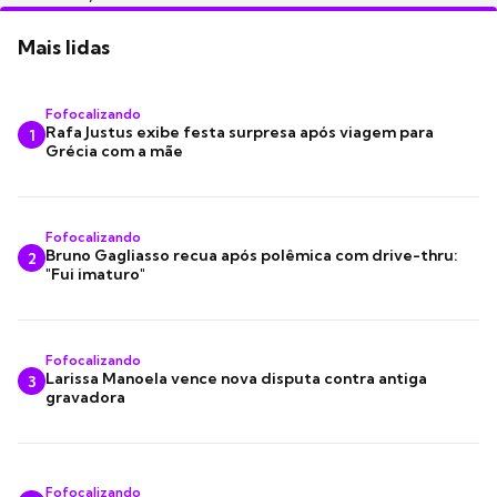
Mais lidas
Fofocalizando
Rafa Justus exibe festa surpresa após viagem para
1
Grécia com a mãe
Fofocalizando
Bruno Gagliasso recua após polêmica com drive-thru:
2
"Fui imaturo"
Fofocalizando
Larissa Manoela vence nova disputa contra antiga
3
gravadora
Fofocalizando