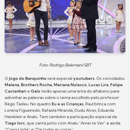
Foto: Rodrigo Belentani/SBT
O
Jogo do Banquinho
será especial
youtubers
. Os convidados
Malena
,
Brothers Rocha
,
Mariana Nolasco
,
Lucas Lira
,
Felipe
Castanhari
e
Galo
terão apenas uma letra do alfabeto para
adivinhar as palavras sobre o tema escolhido pelo professor
Régis Tadeu. No quadro
Eu e as Crianças,
Raul brinca com
Lorena Figueiredo, Rafaela Miranda, Dudu Alves, Eduarda
Heinklein e Analu. Tem também a participação especial de
Tiago Iorc
, que canta junto com Analu “Amei te Ver” e ainda
“Coisa Linda” e “De todas as coisas”