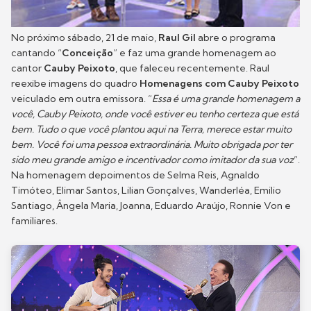
No próximo sábado, 21 de maio,
Raul Gil
abre o programa
cantando “
Conceição
” e faz uma grande homenagem ao
cantor
Cauby Peixoto
, que faleceu recentemente. Raul
reexibe imagens do quadro
Homenagens com Cauby Peixoto
veiculado em outra emissora. “
Essa é uma grande homenagem a
você, Cauby Peixoto, onde você estiver eu tenho certeza que está
bem. Tudo o que você plantou aqui na Terra, merece estar muito
bem. Você foi uma pessoa extraordinária. Muito obrigada por ter
sido meu grande amigo e incentivador como imitador da sua voz
”.
Na homenagem depoimentos de Selma Reis, Agnaldo
Timóteo, Elimar Santos, Lilian Gonçalves, Wanderléa, Emilio
Santiago, Ângela Maria, Joanna, Eduardo Araújo, Ronnie Von e
familiares.