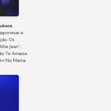
ubasa
japonesas e
ção. Os
llie Jean”;
Não Te Amasse
“Ari No Mama