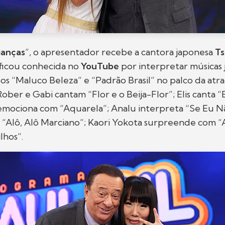
ianças
”, o apresentador recebe a cantora japonesa
Ts
 ficou conhecida no
YouTube
por interpretar músicas 
sos “Maluco Beleza” e “Padrão Brasil” no palco da atra
ober e Gabi cantam “Flor e o Beija-Flor”; Elis canta “Bi
emociona com “Aquarela”; Analu interpreta “Se Eu 
e “Alô, Alô Marciano”; Kaori Yokota surpreende com 
lhos”.