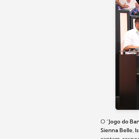
O “
Jogo do Ba
Sienna Belle
,
I
cantam, respe