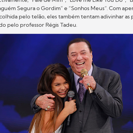
nguém Segura o Gordim” e “Sonhos Meus”. Com apen
colhida pelo telão, eles também tentam adivinhar as 
do pelo professor Régis Tadeu.