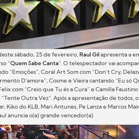
este sábado, 25 de fevereiro,
Raul Gil
apresenta a e
so “
Quem Sabe Canta
”. O telespectador vai acompa
do “Emoções”, Coral Art Som com “Don’t Cry, Delaze
rmento D’amore”, Cosme e Vieira cantando “Eu só 
Felix com “Creio que Tu és a Cura” e Camilla Faustino
“Tente Outra Vez”. Após a apresentação de todos, o
r, Kiko do KLB, Mari Antunes, Pe Lanza e Marcos Mai
aul anuncia o(a) grande vencedor(a).