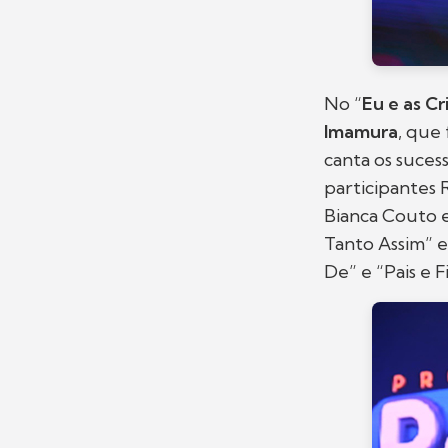
No “
Eu e as Cr
Imamura
, que
canta os suces
participantes R
Bianca Couto 
Tanto Assim” 
De” e “Pais e Fi