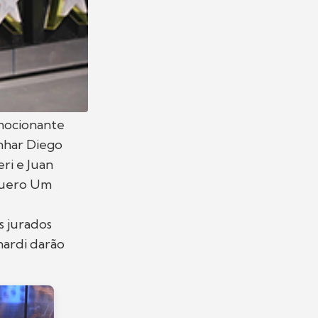
mocionante
nhar Diego
ri e Juan
Quero Um
s jurados
nardi darão