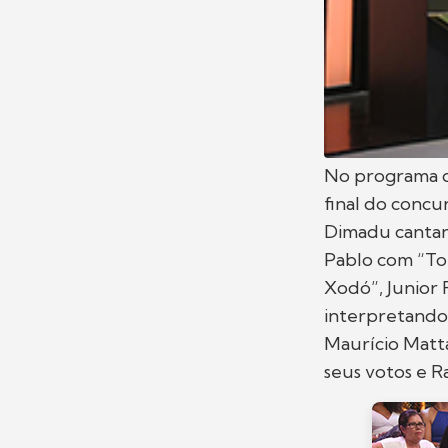
No programa d
final do concur
Dimadu cantan
Pablo com “To
Xodó”, Junior 
interpretando 
Maurício Matta
seus votos e R