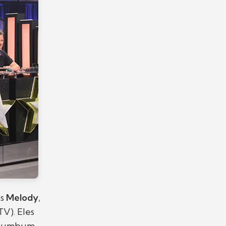
es
Melody
,
TV). Eles
 “Bumbum