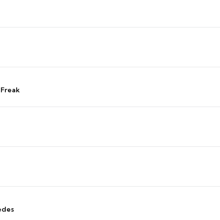
 Freak
edes