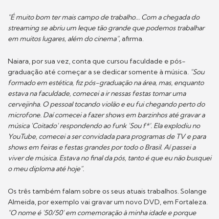
"É muito bom ter mais campo de trabalho... Com a chegada do
streaming se abriu um leque tão grande que podemos trabalhar
em muitos lugares, além do cinema",
afirma.
Naiara, por sua vez, conta que cursou faculdade e pós-
graduação até começar a se dedicar somente à música
. "Sou
formado em estética, fiz pós-graduação na área, mas, enquanto
estava na faculdade, comecei a ir nessas festas tomar uma
cervejinha. O pessoal tocando violão e eu fui chegando perto do
microfone. Daí comecei a fazer shows em barzinhos até gravar a
música 'Coitado' respondendo ao funk 'Sou f*'. Ela explodiu no
YouTube, comecei a ser convidada para programas de TV e para
shows em feiras e festas grandes por todo o Brasil. Aí passei a
viver de música. Estava no final da pós, tanto é que eu não busquei
o meu diploma até hoje".
Os três também falam sobre os seus atuais trabalhos. Solange
Almeida, por exemplo vai gravar um novo DVD, em Fortaleza.
"O nome é '50/50' em comemoração à minha idade e porque