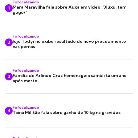
Fofocalizando
Mara Maravilha fala sobre Xuxa em vídeo: "Xuxu, tem
1
gogó?"
Fofocalizando
Jojo Todynho exibe resultado de novo procedimento
2
nas pernas
Fofocalizando
Família de Arlindo Cruz homenageia sambista um ano
3
após morte
Fofocalizando
4
Tainá Militão fala sobre ganho de 10 kg na gravidez