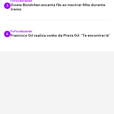
Fofocalizando
Gisele Bündchen encanta fãs ao mostrar filho durante
5
treino
Fofocalizando
6
Francisco Gil realiza sonho de Preta Gil: "Te encontrei lá"