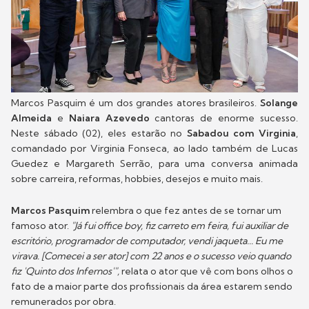
Marcos Pasquim é um dos grandes atores brasileiros.
Solange
Almeida
e
Naiara Azevedo
cantoras de enorme sucesso.
Neste sábado (02), eles estarão no
Sabadou com Virginia
,
comandado por Virginia Fonseca, ao lado também de Lucas
Guedez e Margareth Serrão, para uma conversa animada
sobre carreira, reformas, hobbies, desejos e muito mais.
Marcos Pasquim
relembra o que fez antes de se tornar um
famoso ator.
"Já fui office boy, fiz carreto em feira, fui auxiliar de
escritório, programador de computador, vendi jaqueta... Eu me
virava. [Comecei a ser ator] com 22 anos e o sucesso veio quando
fiz 'Quinto dos Infernos'",
relata o ator que vê com bons olhos o
fato de a maior parte dos profissionais da área estarem sendo
remunerados por obra.