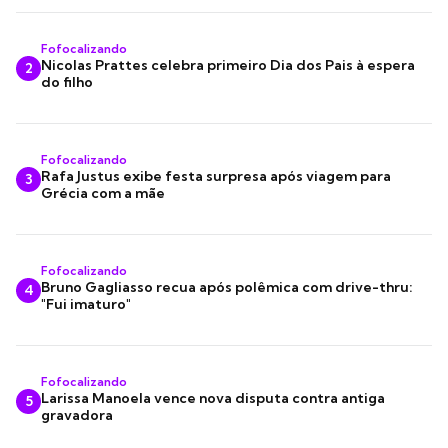
Fofocalizando
Nicolas Prattes celebra primeiro Dia dos Pais à espera
2
do filho
Fofocalizando
Rafa Justus exibe festa surpresa após viagem para
3
Grécia com a mãe
Fofocalizando
Bruno Gagliasso recua após polêmica com drive-thru:
4
"Fui imaturo"
Fofocalizando
Larissa Manoela vence nova disputa contra antiga
5
gravadora