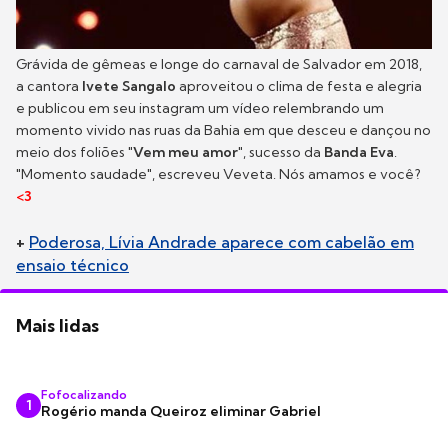
Grávida de gêmeas e longe do carnaval de Salvador em 2018,
a cantora
Ivete Sangalo
aproveitou o clima de festa e alegria
e publicou em seu instagram um vídeo relembrando um
momento vivido nas ruas da Bahia em que desceu e dançou no
meio dos foliões "
Vem meu amor
", sucesso da
Banda Eva
.
"Momento saudade", escreveu Veveta. Nós amamos e você?
<3
+
Poderosa, Lívia Andrade aparece com cabelão em
ensaio técnico
Mais lidas
Fofocalizando
1
Rogério manda Queiroz eliminar Gabriel