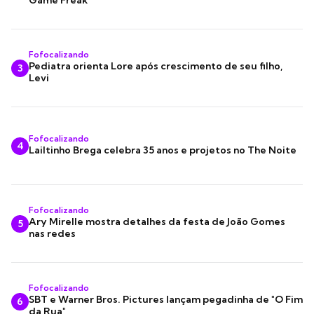
Game Freak
Fofocalizando
Pediatra orienta Lore após crescimento de seu filho,
3
Levi
Fofocalizando
4
Lailtinho Brega celebra 35 anos e projetos no The Noite
Fofocalizando
Ary Mirelle mostra detalhes da festa de João Gomes
5
nas redes
Fofocalizando
SBT e Warner Bros. Pictures lançam pegadinha de "O Fim
6
da Rua"