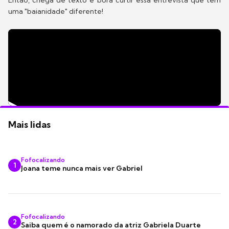
Então, chega de texto e bora curtir essa entrevista que tem
uma "baianidade" diferente!
Mais lidas
Fofocalizando
1
Joana teme nunca mais ver Gabriel
Fofocalizando
2
Saiba quem é o namorado da atriz Gabriela Duarte