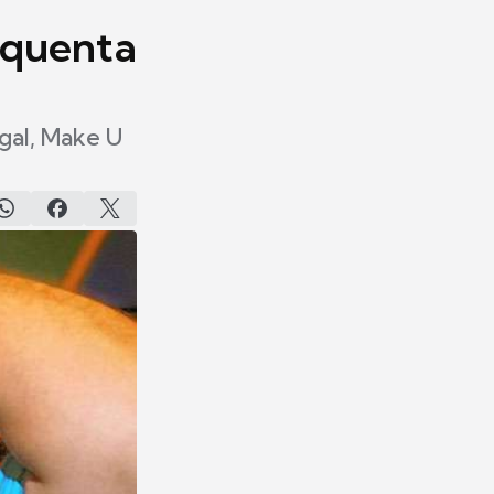
squenta
agal, Make U