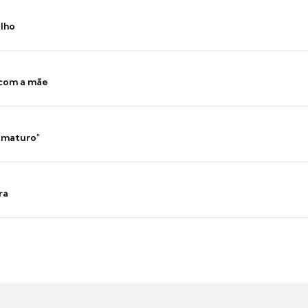
ilho
 com a mãe
 imaturo"
ra