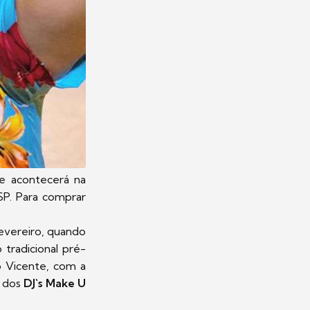
ue acontecerá na
SP. Para comprar
fevereiro, quando
 tradicional pré-
o Vicente, com a
a dos
DJ`s Make U