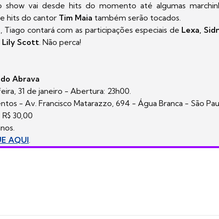
o show vai desde hits do momento até algumas marchinh
 e hits do cantor
Tim Maia
também serão tocados.
, Tiago contará com as participações especiais de
Lexa, Sid
 Lily Scott
. Não perca!
 do Abrava
ira, 31 de janeiro - Abertura: 23h00.
tos - Av. Francisco Matarazzo, 694 - Água Branca - São Pau
e R$ 30,00
anos.
UE AQUI
.