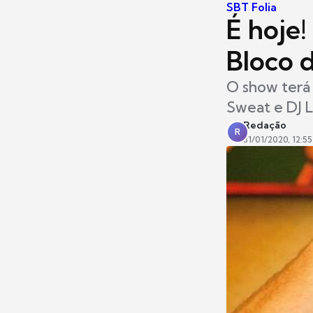
SBT Folia
É hoje
Bloco 
O show terá 
Sweat e DJ L
Redação
R
31/01/2020, 12:55