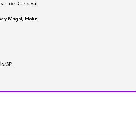
as de Carnaval.
ney Magal, Make
lo/SP.