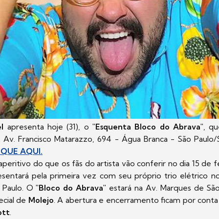
l
apresenta hoje (31), o
"Esquenta Bloco do Abrava"
, q
 Av. Francisco Matarazzo, 694 - Água Branca - São Paulo/
IQUE AQUI.
eritivo do que os fãs do artista vão conferir no dia 15 de 
sentará pela primeira vez com seu próprio trio elétrico no
 Paulo. O
"Bloco do Abrava"
estará na Av. Marques de Sã
ecial de
Molejo
. A abertura e encerramento ficam por cont
ott
.