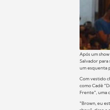
Após um show 
Salvador para 
um esquenta p
Com vestido ch
como Cadê "Dal
Frente", uma 
"Brown, eu est