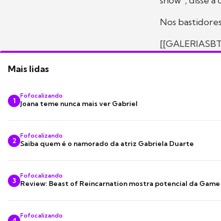
show", disse a 
Nos bastidore
[[GALERIASBT
Mais lidas
Fofocalizando
1
Joana teme nunca mais ver Gabriel
Fofocalizando
2
Saiba quem é o namorado da atriz Gabriela Duarte
Fofocalizando
3
Review: Beast of Reincarnation mostra potencial da Game
Fofocalizando
4