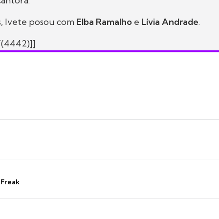
cantora.
s, Ivete posou com
Elba Ramalho
e
Lívia Andrade
.
(4442)]]
 Freak