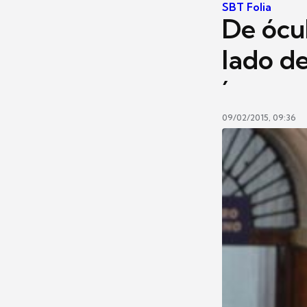
SBT Folia
De ócul
lado de
´
09/02/2015, 09:36