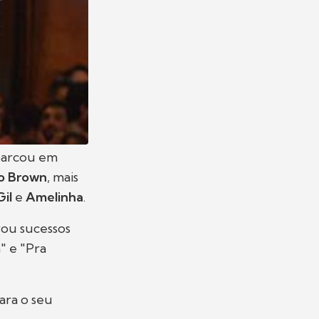
arcou em
o Brown
, mais
Gil
e
Amelinha
.
rou sucessos
" e "Pra
ara o seu