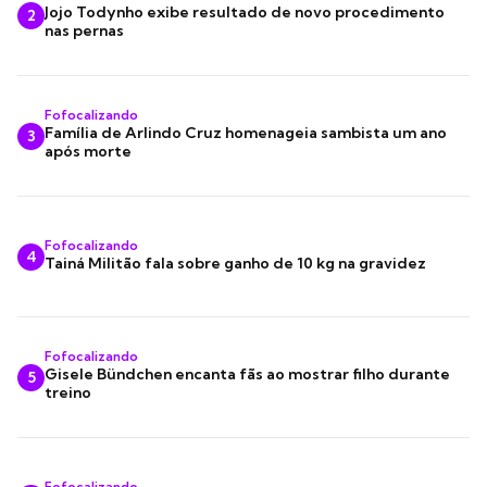
Jojo Todynho exibe resultado de novo procedimento
2
nas pernas
Fofocalizando
Família de Arlindo Cruz homenageia sambista um ano
3
após morte
Fofocalizando
4
Tainá Militão fala sobre ganho de 10 kg na gravidez
Fofocalizando
Gisele Bündchen encanta fãs ao mostrar filho durante
5
treino
Fofocalizando