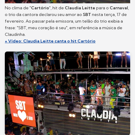
No clima de
"Cartório"
, hit de
Claudia Leitte
para o
Carnaval
,
o trio da cantora declarou seu amor ao
SBT
nesta terça, 17 de
fevereiro. Ao passar pela emissora, um telão do trio exibia a
frase: "SBT, meu coração é seu", em referência a música de
Claudinha.
+ Vídeo: Claudia Leitte canta o hit Cartório