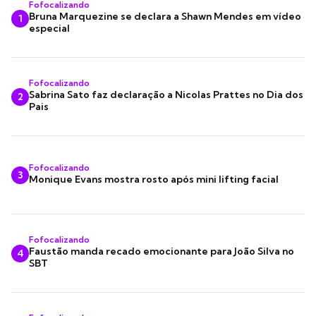
Fofocalizando
Bruna Marquezine se declara a Shawn Mendes em vídeo
1
especial
Fofocalizando
Sabrina Sato faz declaração a Nicolas Prattes no Dia dos
2
Pais
Fofocalizando
3
Monique Evans mostra rosto após mini lifting facial
Fofocalizando
Faustão manda recado emocionante para João Silva no
4
SBT