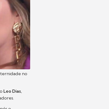
aternidade no
do
Leo Dias
,
adores.
após o