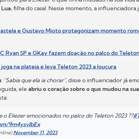
e
Lua
, filha do casal. Nesse momento, a influenciadora
 Castela e Gustavo Mioto protagonizam momento rom
MC Ryan SP e GKay fazem doação no palco do Teleto
 joga na plateia e leva Teleton 2023 a loucura
u
:
"Sabia que ela ia chorar"
, disse o influenciador já e
guida, ele
abriu o coração sobre o que mudou na sua
sta:
e o Eliezer emocionados no palco do Teleton 2023 ??
#
.com/9m4ysvlbEx
nline)
November 11, 2023