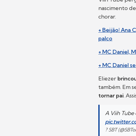
nascimento d
chorar.
+ Beijão! Ana
palco
+ MC Daniel, 
+ MC Daniel se
Eliezer
brinco
também. Em se
tornar pai
. Assi
A Viih Tube 
pic.twitter
? SBT (@SBTo