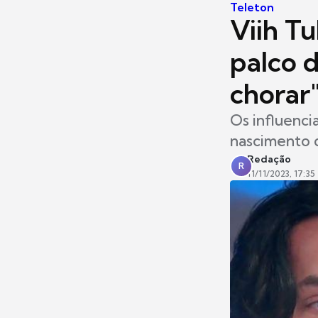
Teleton
Viih T
palco d
chorar
Os influenci
nascimento 
Redação
R
11/11/2023, 17:35