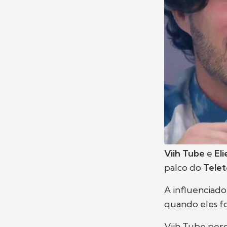
Viih Tube
e
Eli
palco do
Tele
A influenciad
quando eles fo
Viih Tube perg