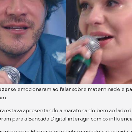
ezer
se emocionaram ao falar sobre materninade e p
ton
.
ora estava apresentando a maratona do bem ao lado 
ram para a Bancada Digital interagir com os influenci
untou para Eliezer o que tinha mudado na sua vida 