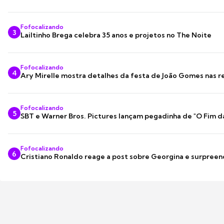
Fofocalizando
3
Lailtinho Brega celebra 35 anos e projetos no The Noite
Fofocalizando
4
Ary Mirelle mostra detalhes da festa de João Gomes nas r
Fofocalizando
5
SBT e Warner Bros. Pictures lançam pegadinha de "O Fim d
Fofocalizando
6
Cristiano Ronaldo reage a post sobre Georgina e surpree