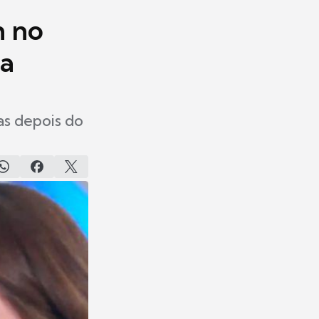
m no
ia
as depois do