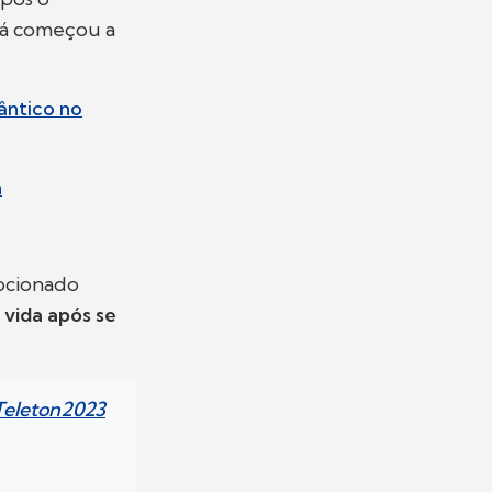
 já começou a
ântico no
n
mocionado
 vida após se
Teleton2023